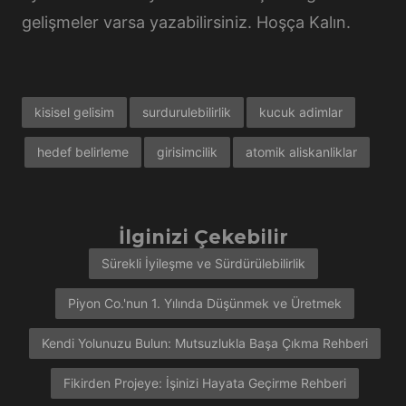
gelişmeler varsa yazabilirsiniz. Hoşça Kalın.
kisisel gelisim
surdurulebilirlik
kucuk adimlar
hedef belirleme
girisimcilik
atomik aliskanliklar
İlginizi Çekebilir
Sürekli İyileşme ve Sürdürülebilirlik
Piyon Co.'nun 1. Yılında Düşünmek ve Üretmek
Kendi Yolunuzu Bulun: Mutsuzlukla Başa Çıkma Rehberi
Fikirden Projeye: İşinizi Hayata Geçirme Rehberi