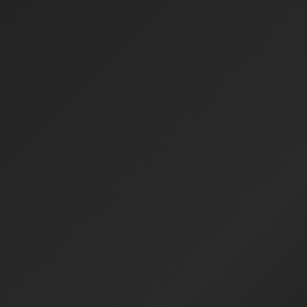
umuyorum.
Tasarım Dergisi, Piyon Planner, Paper
Piyon, Piyon Design Process, Piyon
Sadece bir yol haritası değil, aynı zamanda
Akademi gibi projeler çıkardım ve yeni
geleceğinizi istediğiniz şekilde
projelere devam ediyorum. IPO (Girdi İşlem
şekillendirmeniz için bir ilham kaynağı
Çıktı) sistemiyle birlikte üçlü güç sistemimi
olacak bu yazı dizisini takip etmeye hazır
oluşturdum. Sistem, Pazarlama ve Para
mısınız?
adımlarını sürdürülebilir hale getirmek için
çalışmaktayım.
İşte size geleceğe doğru heyecan verici bir
yolculuğun başlangıcı!
Multidisipliner bir endüstriyel tasarımcı,
Beni Instagram üzerinden takip
grafik tasarımcı, web yazılımcı, web
edebilirsiniz:
@atahangokturk
tasarımcı, dergi yazarı, araştırmacı, eğitmen
ve girişimciyim. Seri projeler üretmek
konusunda uzmanlaşmak üzerine çalışmaya